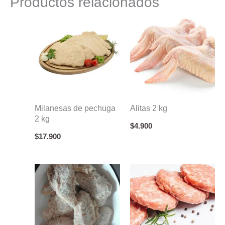
Productos relacionados
kg
cantidad
Milanesas de pechuga
Alitas 2 kg
2 kg
$
4.900
$
17.900