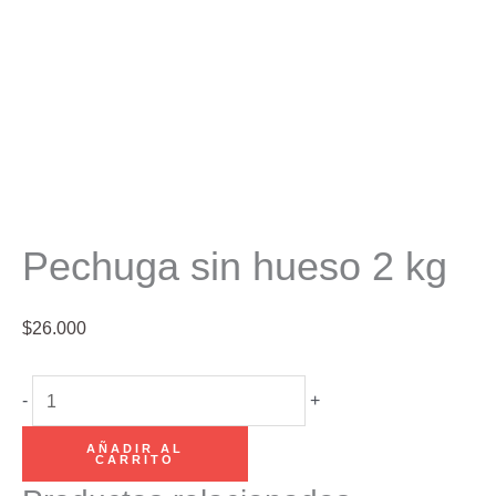
Pechuga sin hueso 2 kg
$
26.000
Pechuga
-
+
sin
AÑADIR AL
hueso
CARRITO
2