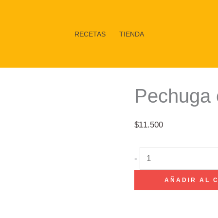
RECETAS
TIENDA
Pechuga 
$
11.500
Pechuga
-
con
AÑADIR AL 
hueso
1
kg