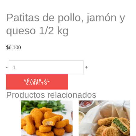
Patitas de pollo, jamón y
queso 1/2 kg
$
6.100
Patitas
-
+
de
AÑADIR AL
pollo,
CARRITO
jamón
Productos relacionados
y
queso
1/2
kg