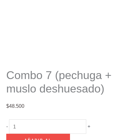
Combo 7 (pechuga +
muslo deshuesado)
$
48.500
Combo
-
+
7
AÑADIR AL