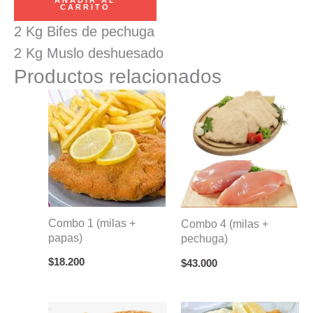
(pechuga
CARRITO
+
2 Kg Bifes de pechuga
muslo
2 Kg Muslo deshuesado
deshuesado)
Productos relacionados
cantidad
Combo 1 (milas +
Combo 4 (milas +
papas)
pechuga)
$
18.200
$
43.000