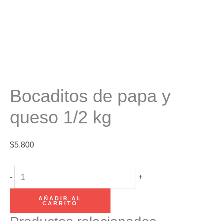
Bocaditos de papa y
queso 1/2 kg
$
5.800
Bocaditos
-
+
de
AÑADIR AL
papa
CARRITO
y