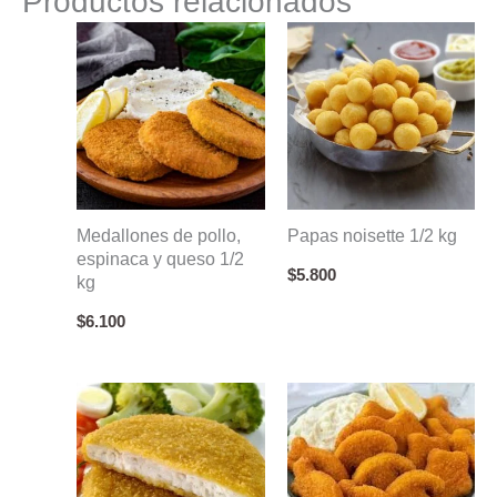
Productos relacionados
queso
1/2
kg
cantidad
Medallones de pollo,
Papas noisette 1/2 kg
espinaca y queso 1/2
$
5.800
kg
$
6.100