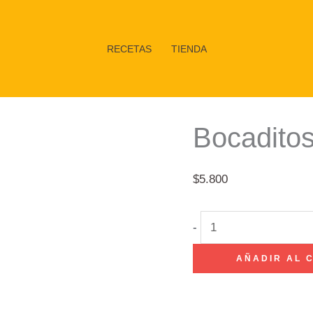
RECETAS
TIENDA
Bocaditos
$
5.800
Bocaditos
-
de
AÑADIR AL 
calabaza
1/2
kg