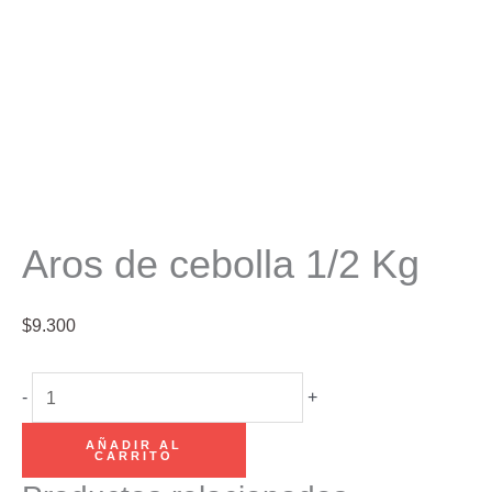
Aros de cebolla 1/2 Kg
$
9.300
Aros
-
+
de
AÑADIR AL
cebolla
CARRITO
1/2