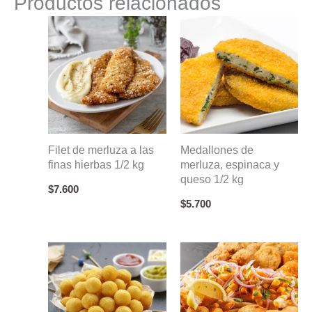
Productos relacionados
Kg
cantidad
Filet de merluza a las
Medallones de
finas hierbas 1/2 kg
merluza, espinaca y
queso 1/2 kg
$
7.600
$
5.700